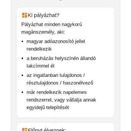
Ki pályázhat?
Pályázhat minden nagykorú
magánszemély, aki:
magyar adóazonosító jellel
rendelkezik
a beruházás helyszínén állandó
lakcímmel él
az ingatlanban tulajdonos /
résztulajdonos / haszonélvező
már rendelkezik napelemes
rendszerrel, vagy vállalja annak
egyidejű telepítését
Előnyt élveznek: