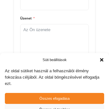
Üzenet
Süti beállítások
Hozzájárulok, hogy a CoreComm
Energy a megadott adataimat
Az oldal sütiket használ a felhasználói élmény
kapcsolatfelvétel céljából kezelje. Az
fokozása céljából. Az oldal böngészésével elfogadja
adatvédelmi tájékoztató feltételeit
ezt.
megismertem és elfogadom.
Összes efogadása
KÜLDÉS