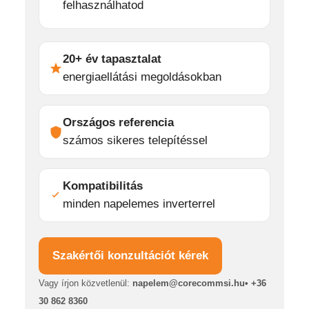
felhasználhatod
20+ év tapasztalat
energiaellátási megoldásokban
Országos referencia
számos sikeres telepítéssel
Kompatibilitás
minden napelemes inverterrel
Szakértői konzultációt kérek
Vagy írjon közvetlenül:
napelem@corecommsi.hu• +36
30 862 8360