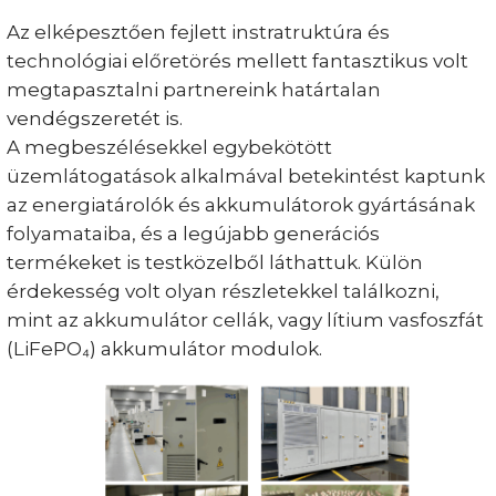
Az elképesztően fejlett instratruktúra és
technológiai előretörés mellett fantasztikus volt
megtapasztalni partnereink határtalan
vendégszeretét is.
A megbeszélésekkel egybekötött
üzemlátogatások alkalmával betekintést kaptunk
az energiatárolók és akkumulátorok gyártásának
folyamataiba, és a legújabb generációs
termékeket is testközelből láthattuk. Külön
érdekesség volt olyan részletekkel találkozni,
mint az akkumulátor cellák, vagy lítium vasfoszfát
(LiFePO₄) akkumulátor modulok.