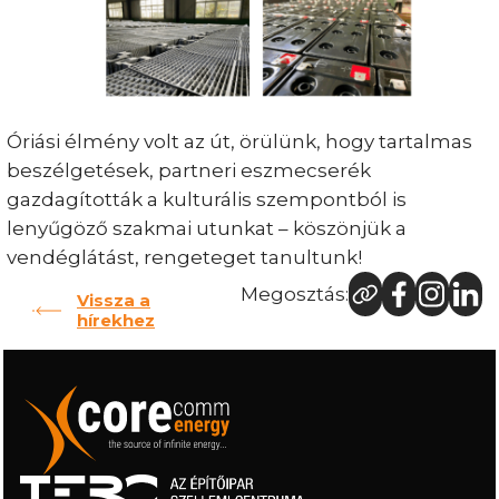
Óriási élmény volt az út, örülünk, hogy tartalmas
beszélgetések, partneri eszmecserék
gazdagították a kulturális szempontból is
lenyűgöző szakmai utunkat – köszönjük a
vendéglátást, rengeteget tanultunk!
Megosztás:
Vissza a
hírekhez