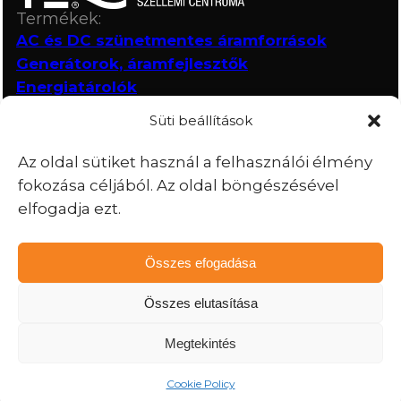
Termékek:
AC és DC szünetmentes áramforrások
Generátorok, áramfejlesztők
Energiatárolók
Referenciák
Süti beállítások
Hírek
Kapcsolat
Az oldal sütiket használ a felhasználói élmény
Elérhetőségek:
fokozása céljából. Az oldal böngészésével
+36 88 560 378
elfogadja ezt.
energy@corecommsi.hu
Székhely, ügyvezetés:
Összes efogadása
H-8200 Veszprém,
Lőpor körút 9.
Összes elutasítása
1164 Budapest,
Vágás u. 38.
Megtekintés
Impresszum
Adatkezelés
© 2024 CORECOMM ENERGY
Cookie Policy