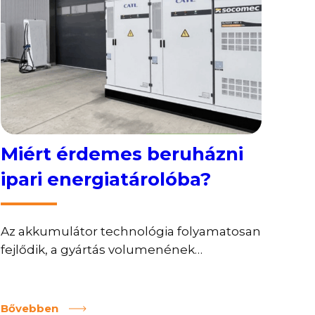
és […]
Miért érdemes beruházni
ipari energiatárolóba?
Az akkumulátor technológia folyamatosan
fejlődik, a gyártás volumenének
növekedésével párhuzamosan az ára is
fokozatosan csökken. Ennek
következtében elfogadható megtérülés
Bővebben