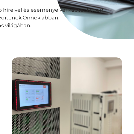
híreivel és eseményeivel kapcsolatban.
 segítenek Önnek abban,
ás világában.