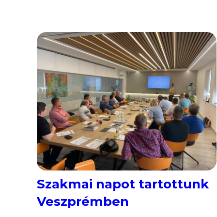
újgenerációs berendezés kiemelkedő
biztonságot nyújt a legnagyobb
megbízhatóságot igénylő, kritikus
rendszereknek. A CoreComm Energy az
elsők között rendelt belőle egy
hamarosan induló projekt
megvalósításához! Galvanikus leválasztás
a teljes biztonságértAz Elite+ sorozat egyik
legfontosabb műszaki előnye a beépített
[…]
Szakmai napot tartottunk
Veszprémben