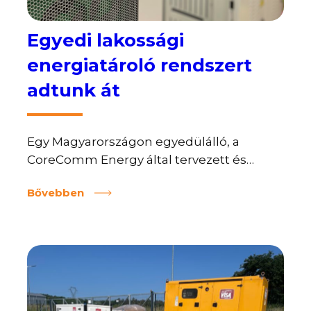
Egyedi lakossági
energiatároló rendszert
adtunk át
Egy Magyarországon egyedülálló, a
CoreComm Energy által tervezett és
üzembe helyezett lakossági energiatároló
Bővebben
rendszert telepítettünk és adtunk át.
Feladatunk a Balaton-felvidéken, egy
szőlőhegyi ingatlan áramellátásának
biztosítása volt, mely egy igazán egyedi és
speciális projektünknek bizonyult. A
probléma: Az ingatlan esetében a
kiszámíthatatlanul ingadozó hálózati