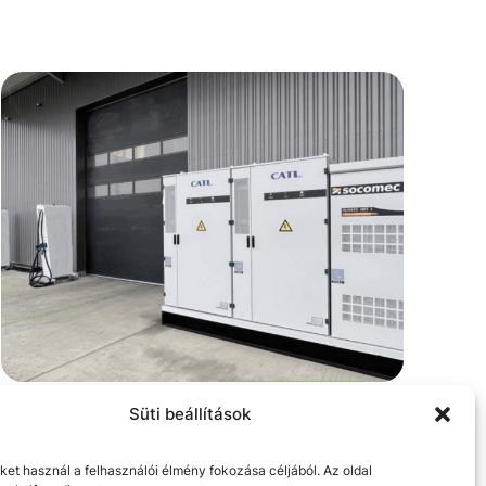
mellett valósítható meg egy beruházás.
Sikeres energetikai
Süti beállítások
projektek a CoreComm
iket használ a felhasználói élmény fokozása céljából. Az oldal