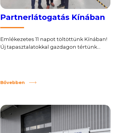
Partnerlátogatás Kínában
Emlékezetes 11 napot töltöttünk Kínában!
Új tapasztalatokkal gazdagon tértünk
haza kínai utunkról, ahol az elmúlt másfél
hétben partnereinket, beszállítóinkat
látogattuk meg Sanghai, Wuxi és Shenzen
városaiban. Az elképesztően fejlett
Bővebben
instratruktúra és technológiai előretörés
mellett fantasztikus volt megtapasztalni
partnereink határtalan vendégszeretét is.
A megbeszélésekkel egybekötött
üzemlátogatások alkalmával betekintést
kaptunk az energiatárolók és
akkumulátorok gyártásának folyamataiba,