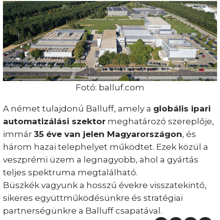
Fotó: balluf.com
A német tulajdonú Balluff, amely a
globális ipari
automatizálási szektor
meghatározó szereplője,
immár
35 éve van jelen Magyarországon
, és
három hazai telephelyet működtet. Ezek közül a
veszprémi üzem a legnagyobb, ahol a gyártás
teljes spektruma megtalálható.
Büszkék vagyunk a hosszú évekre visszatekintő,
sikeres együttműködésünkre és stratégiai
partnerségünkre a Balluff csapatával.