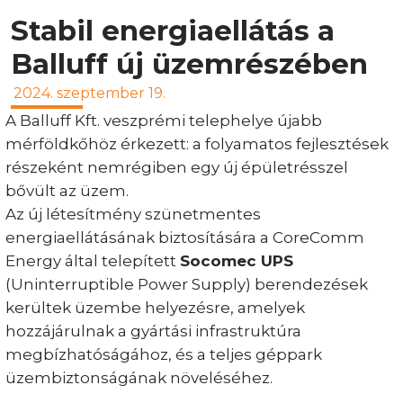
Stabil energiaellátás a
Balluff új üzemrészében
2024. szeptember 19.
A Balluff Kft. veszprémi telephelye újabb
mérföldkőhöz érkezett: a folyamatos fejlesztések
részeként nemrégiben egy új épületrésszel
bővült az üzem.
Az új létesítmény szünetmentes
energiaellátásának biztosítására a CoreComm
Energy által telepített
Socomec UPS
(Uninterruptible Power Supply) berendezések
kerültek üzembe helyezésre, amelyek
hozzájárulnak a gyártási infrastruktúra
megbízhatóságához, és a teljes géppark
üzembiztonságának növeléséhez.