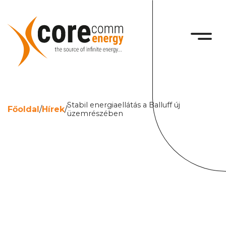
Stabil energiaellátás a Balluff új
Főoldal
/
Hírek
/
üzemrészében